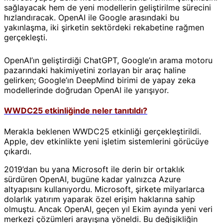
sağlayacak hem de yeni modellerin geliştirilme sürecini
hızlandıracak. OpenAI ile Google arasındaki bu
yakınlaşma, iki şirketin sektördeki rekabetine rağmen
gerçekleşti.
OpenAI’ın geliştirdiği ChatGPT, Google’ın arama motoru
pazarındaki hakimiyetini zorlayan bir araç haline
gelirken; Google’ın DeepMind birimi de yapay zeka
modellerinde doğrudan OpenAI ile yarışıyor.
WWDC25 etkinliğinde neler tanıtıldı?
Merakla beklenen WWDC25 etkinliği gerçekleştirildi.
Apple, dev etkinlikte yeni işletim sistemlerini görücüye
çıkardı.
2019’dan bu yana Microsoft ile derin bir ortaklık
sürdüren OpenAI, bugüne kadar yalnızca Azure
altyapısını kullanıyordu. Microsoft, şirkete milyarlarca
dolarlık yatırım yaparak özel erişim haklarına sahip
olmuştu. Ancak OpenAI, geçen yıl Ekim ayında yeni veri
merkezi çözümleri arayışına yöneldi. Bu değişikliğin