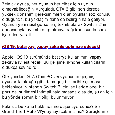
Zelnick ayrıca, her oyunun her cihaz için uygun
olmayabileceğini vurguladı. GTA 6 gibi son derece
yüksek donanım gereksinimleri olan oyunlar söz konusu
olduğunda, bu yaklaşım daha da belirgin hale geliyor.
Oyunun yeni nesil görselleri, teknik olarak Switch 2’nin
donanımıyla uyumlu olup olmayacağı konusunda soru
işaretleri yarattı.
iOS 19, bataryayı yapay zeka ile optimize edecek!
Apple, iOS 19 sürümünde batarya kullanımını yapay
zekayla iyileştirecek. Bu gelişme, iPhone kullanıcılarını
oldukça sevindirdi.
Öte yandan, GTA 6’nın PC versiyonunun geçmiş
oyunlarda olduğu gibi daha geç bir tarihte çıkması
bekleniyor. Nintendo Switch 2 için ise ileride özel bir
port geliştirilmesi ihtimali hala masada olsa da, şu an için
bu yönde somut bir bilgi bulunmuyor.
Peki siz bu konu hakkında ne düşünüyorsunuz? Siz
Grand Theft Auto VI’yı oynayacak mısınız? Görüşlerinizi